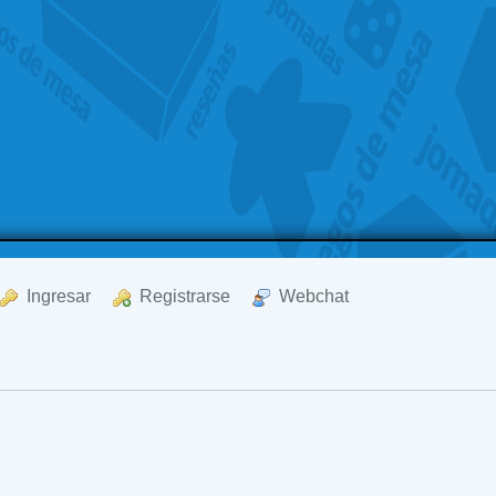
  Ingresar
  Registrarse
  Webchat