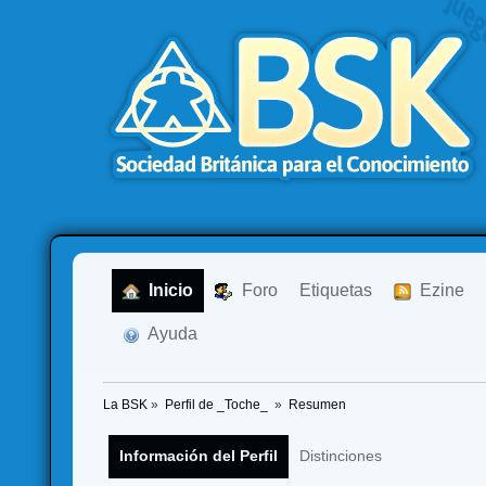
  Inicio
  Foro
Etiquetas
  Ezine
  Ayuda
La BSK
»
Perfil de _Toche_ 
»
Resumen
Información del Perfil
Distinciones