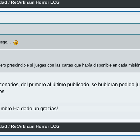
idad
/
Re:Arkham Horror LCG
uego...
o prescindible si juegas con las cartas que había disponible en cada misión
cenarios, del primero al último publicado, se hubieran podido j
os.
mbro Ha dado un gracias!
idad
/
Re:Arkham Horror LCG