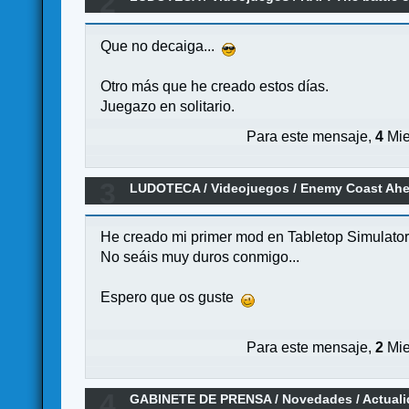
2
Que no decaiga...
Otro más que he creado estos días.
Juegazo en solitario.
Para este mensaje,
4
Mie
3
LUDOTECA
/
Videojuegos
/
Enemy Coast Ahe
He creado mi primer mod en Tabletop Simulator,
No seáis muy duros conmigo...
Espero que os guste
Para este mensaje,
2
Mie
4
GABINETE DE PRENSA
/
Novedades / Actual