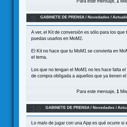
Para este mensaje,
1
Mie
9
GABINETE DE PRENSA
/
Novedades / Actual
A ver, el Kit de conversión es sólo para los qu
puedas usarlos en MoM2.
El Kit no hace que tu MoM1 se convierta en M
el tema.
Los que no tengan el MoM1 no les hace falta e
de compra obligada a aquellos que ya tienen el
Para este mensaje,
1
Mie
10
GABINETE DE PRENSA
/
Novedades / Actu
Lo malo de jugar con una App es qué ocurre si e