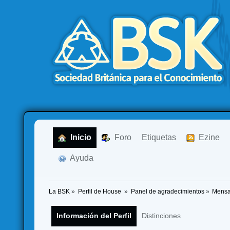
  Inicio
  Foro
Etiquetas
  Ezine
  Ayuda
La BSK
»
Perfil de House 
»
Panel de agradecimientos
»
Mensa
Información del Perfil
Distinciones