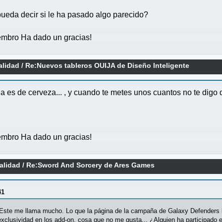
ueda decir si le ha pasado algo parecido?
mbro Ha dado un gracias!
alidad
/
Re:Nuevos tableros OUIJA de Diseño Inteligente
 es de cerveza... , y cuando te metes unos cuantos no te digo 
mbro Ha dado un gracias!
alidad
/
Re:Sword And Sorcery de Ares Games
41
. Este me llama mucho. Lo que la página de la campaña de Galaxy Defenders l
xclusividad en los add-on, cosa que no me gusta... ¿Alguien ha participado