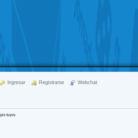
  Ingresar
  Registrarse
  Webchat
jes tuyos