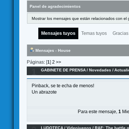
Panel de agradecimientos
Mostrar los mensajes que están relacionados con el 
Mensajes tuyos
Temas tuyos
Gracias
Mensajes - House
Páginas: [
1
]
2
>>
1
GABINETE DE PRENSA
/
Novedades / Actual
Pinback, se te echa de menos!
Un abrazote
Para este mensaje,
1
Mie
LUDOTECA
/
Videojuegos
/
RAF: The battle o