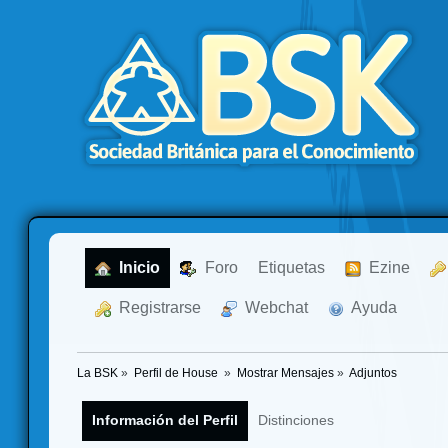
  Inicio
  Foro
Etiquetas
  Ezine
  Registrarse
  Webchat
  Ayuda
La BSK
»
Perfil de House 
»
Mostrar Mensajes
»
Adjuntos
Información del Perfil
Distinciones