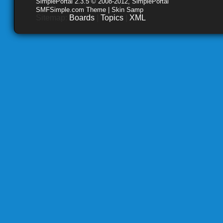
SimplePortal 2.3.5 © 2008-2012, SimplePortal
SMFSimple.com Theme | Skin Samp
Sitemap:
Boards
|
Topics
|
XML