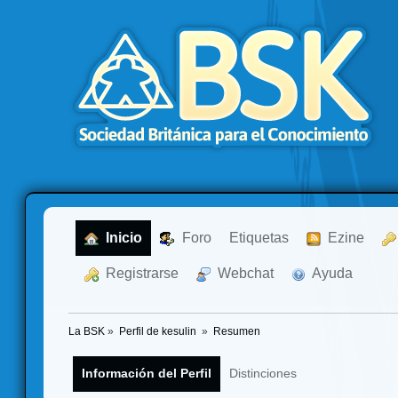
  Inicio
  Foro
Etiquetas
  Ezine
  Registrarse
  Webchat
  Ayuda
La BSK
»
Perfil de kesulin 
»
Resumen
Información del Perfil
Distinciones