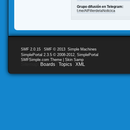
Grupo difusión en Telegram:
t.me/AlFillerdelaNoticica
SMF 2.0.15
|
SMF © 2013
,
Simple Machines
SimplePortal 2.3.5 © 2008-2012, SimplePortal
SMFSimple.com Theme | Skin Samp
Sitemap:
Boards
|
Topics
|
XML