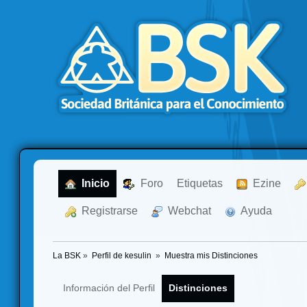
  Inicio
  Foro
Etiquetas
  Ezine
  Registrarse
  Webchat
  Ayuda
La BSK
»
Perfil de kesulin 
»
Muestra mis Distinciones
Información del Perfil
Distinciones