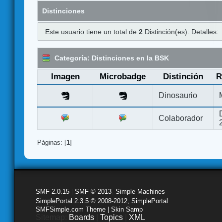
Distinciones
Este usuario tiene un total de
2
Distinción(es). Detalles:
Categoría: Distinciones en la BSK
Imagen
Microbadge
Distinción
R
Dinosaurio
Colaborador
Páginas: [
1
]
SMF 2.0.15
|
SMF © 2013
,
Simple Machines
SimplePortal 2.3.5 © 2008-2012, SimplePortal
SMFSimple.com Theme | Skin Samp
Sitemap:
Boards
|
Topics
|
XML