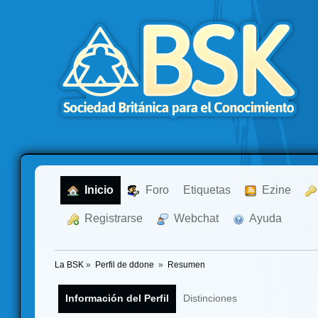
  Inicio
  Foro
Etiquetas
  Ezine
  Registrarse
  Webchat
  Ayuda
La BSK
»
Perfil de ddone 
»
Resumen
Información del Perfil
Distinciones