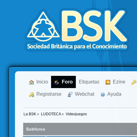
  Inicio
  Foro
Etiquetas
  Ezine
  Registrarse
  Webchat
  Ayuda
La BSK
»
LUDOTECA
»
Videojuegos
Subforos