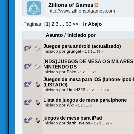
Zillions of Games
http://www.zillionsofgames.com
Páginas: [
1
]
2
3
...
30
>>
Ir Abajo
Asunto
/
Iniciado por
Juegos para android (actualizado)
Iniciado por
grungel
«
1
2
3
...
75
»
[NDS] JUEGOS DE MESA O SIMILARES
NINTENDO DS
Iniciado por
Pako
«
1
2
3
...
6
»
Juegos de mesa para IOS (Iphone-Ipod-
(LISTADO)
Iniciado por
Liquid326
«
1
2
3
...
137
»
Lista de juegos de mesa para Iphone
Iniciado por
Wkr
«
1
2
3
...
6
»
juegos de mesa para iPad
Iniciado por
darth_txelos
«
1
2
3
...
22
»