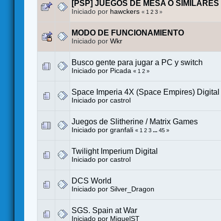
[PSP] JUEGOS DE MESA O SIMILARES
Iniciado por
hawckers
«
1
2
3
»
MODO DE FUNCIONAMIENTO
Iniciado por
Wkr
Busco gente para jugar a PC y switch
Iniciado por
Picada
«
1
2
»
Space Imperia 4X (Space Empires) Digital
Iniciado por
castrol
Juegos de Slitherine / Matrix Games
Iniciado por
granfali
«
1
2
3
...
45
»
Twilight Imperium Digital
Iniciado por
castrol
DCS World
Iniciado por
Silver_Dragon
SGS. Spain at War
Iniciado por
MiguelST