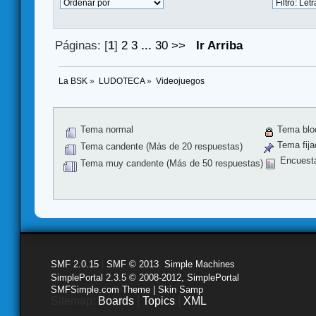
Páginas: [
1
]
2
3
...
30
>>
Ir Arriba
La BSK
»
LUDOTECA
»
Videojuegos
Tema normal
Tema blo
Tema fija
Tema candente (Más de 20 respuestas)
Encuest
Tema muy candente (Más de 50 respuestas)
SMF 2.0.15
|
SMF © 2013
,
Simple Machines
SimplePortal 2.3.5 © 2008-2012, SimplePortal
SMFSimple.com Theme | Skin Samp
Sitemap:
Boards
|
Topics
|
XML