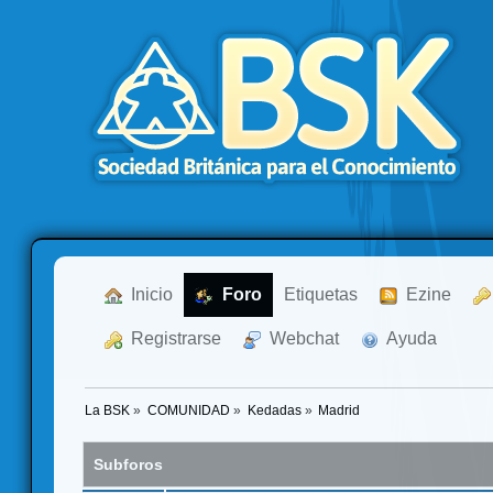
  Inicio
  Foro
Etiquetas
  Ezine
  Registrarse
  Webchat
  Ayuda
La BSK
»
COMUNIDAD
»
Kedadas
»
Madrid
Subforos