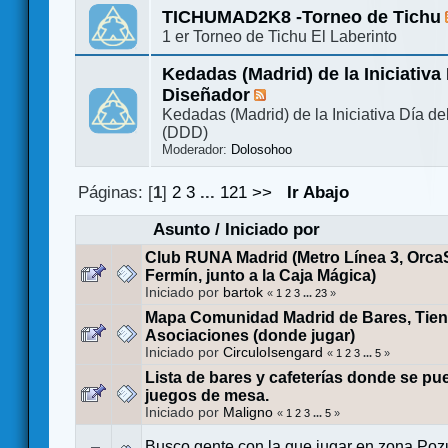
TICHUMAD2K8 -Torneo de Tichu
1 er Torneo de Tichu El Laberinto
Kedadas (Madrid) de la Iniciativa 
Diseñador
Kedadas (Madrid) de la Iniciativa Día d
(DDD)
Moderador:
Dolosohoo
Páginas: [
1
]
2
3
...
121
>>
Ir Abajo
Asunto
/
Iniciado por
Club RUNA Madrid (Metro Línea 3, Orca
Fermín, junto a la Caja Mágica)
Iniciado por
bartok
«
1
2
3
...
23
»
Mapa Comunidad Madrid de Bares, Tien
Asociaciones (donde jugar)
Iniciado por
CirculoIsengard
«
1
2
3
...
5
»
Lista de bares y cafeterías donde se p
juegos de mesa.
Iniciado por
Maligno
«
1
2
3
...
5
»
Busco gente con la que jugar en zona Poz