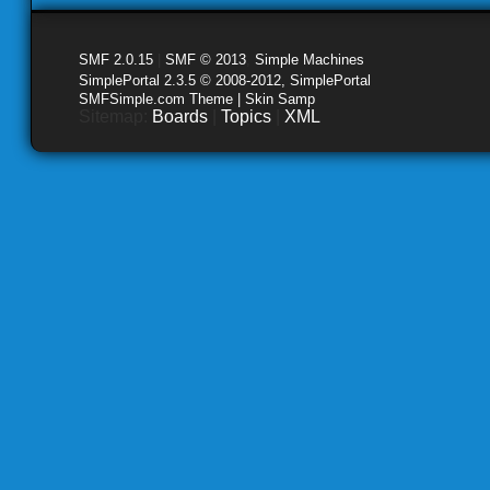
SMF 2.0.15
|
SMF © 2013
,
Simple Machines
SimplePortal 2.3.5 © 2008-2012, SimplePortal
SMFSimple.com Theme | Skin Samp
Sitemap:
Boards
|
Topics
|
XML