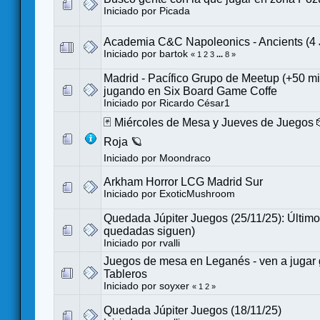
Iniciado por
Picada
Academia C&C Napoleonics - Ancients (4
Iniciado por
bartok
«
1
2
3
...
8
»
Madrid - Pacífico Grupo de Meetup (+50 m
jugando en Six Board Game Coffe
Iniciado por
Ricardo César1
🃏 Miércoles de Mesa y Jueves de Juegos 
Roja 🪐
Iniciado por
Moondraco
Arkham Horror LCG Madrid Sur
Iniciado por
ExoticMushroom
Quedada Júpiter Juegos (25/11/25): Último 
quedadas siguen)
Iniciado por
rvalli
Juegos de mesa en Leganés - ven a jugar g
Tableros
Iniciado por
soyxer
«
1
2
»
Quedada Júpiter Juegos (18/11/25)