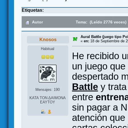
Etiquetas:
Autor
Tema: (Leído 2776 veces)
Aural Battle (juego tipo 
Knosos
«
en:
18 de Septiembre de 2
Habitual
He recibido u
un juego que 
despertado m
Battle
y trata
Mensajes: 190
entre
entren
ΚΑΤΑ ΤΟΝ ΔΑΙΜΟΝΑ
ΕΑΥΤΟΥ
sin pagar a N
atención que
cartas colecc