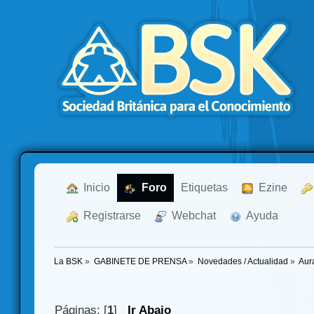
  Inicio
  Foro
Etiquetas
  Ezine
  Registrarse
  Webchat
  Ayuda
La BSK
»
GABINETE DE PRENSA
»
Novedades / Actualidad
»
Aur
Páginas: [
1
]
Ir Abajo