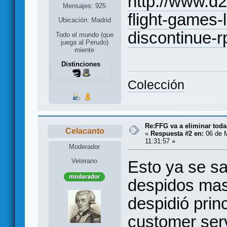
http://www.d
Mensajes: 925
flight-games-
Ubicación: Madrid
discontinue-
Todo el mundo (que
juega al Perudo)
miente
Distinciones
Colección
Re:FFG va a eliminar toda
Celacanto
«
Respuesta #2 en:
06 de M
11:31:57 »
Moderador
Veterano
Esto ya se s
despidos mas
despidió prin
customer ser