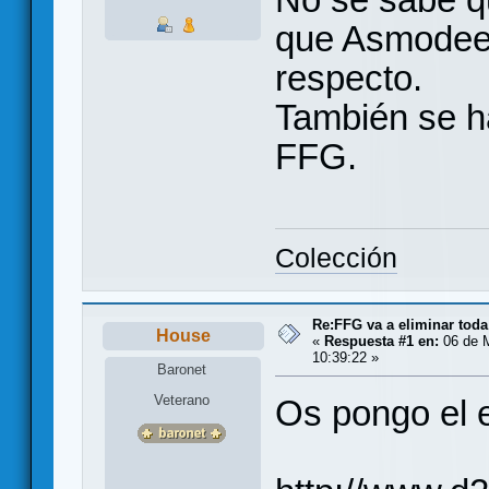
que Asmodee 
respecto.
También se ha
FFG.
Colección
Re:FFG va a eliminar toda
House
«
Respuesta #1 en:
06 de M
10:39:22 »
Baronet
Veterano
Os pongo el 