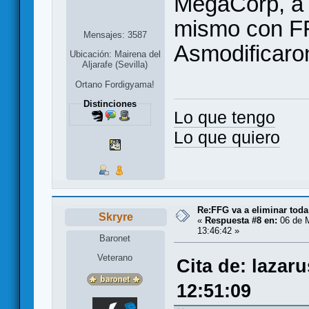
MegaCorp, a v
mismo con FF
Mensajes: 3587
Asmodificaro
Ubicación: Mairena del
Aljarafe (Sevilla)
Ortano Fordigyama!
Distinciones
Lo que tengo
Lo que quiero
Re:FFG va a eliminar toda
Skryre
«
Respuesta #8 en:
06 de M
13:46:42 »
Baronet
Veterano
Cita de: lazar
12:51:09