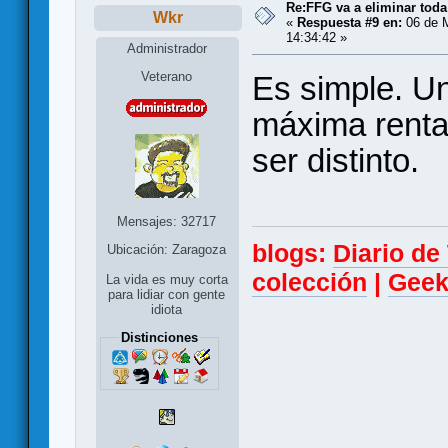
Re:FFG va a eliminar toda
Wkr
«
Respuesta #9 en:
06 de M
14:34:42 »
Administrador
Veterano
Es simple. Un
máxima rentab
ser distinto.
Mensajes: 32717
blogs:
Diario d
Ubicación: Zaragoza
colección
|
Geek
La vida es muy corta
para lidiar con gente
idiota
Distinciones