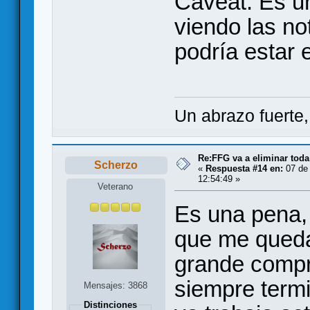
Caveat: Es u
viendo las no
podría estar
Un abrazo fuerte
Re:FFG va a eliminar toda
Scherzo
«
Respuesta #14 en:
07 de 
12:54:49 »
Veterano
Es una pena,
que me qued
grande compr
siempre term
Mensajes: 3868
Distinciones