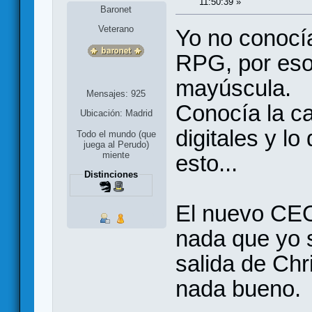
11:50:39 »
Baronet
Veterano
Yo no conocía
RPG, por eso
mayúscula.
Mensajes: 925
Conocía la c
Ubicación: Madrid
digitales y l
Todo el mundo (que
juega al Perudo)
miente
esto...
Distinciones
El nuevo CEO
nada que yo 
salida de Chr
nada bueno.