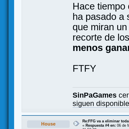
Hace tiempo 
ha pasado a 
que miran un
recorte de lo
menos gana
FTFY
SinPaGames
cer
siguen disponibl
Re:FFG va a eliminar toda
House
«
Respuesta #4 en:
06 de M