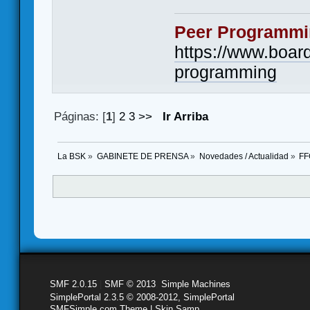
Peer Programmi
https://www.boa
programming
Páginas: [
1
]
2
3
>>
Ir Arriba
La BSK
»
GABINETE DE PRENSA
»
Novedades / Actualidad
»
FF
SMF 2.0.15
|
SMF © 2013
,
Simple Machines
SimplePortal 2.3.5 © 2008-2012, SimplePortal
SMFSimple.com Theme | Skin Samp