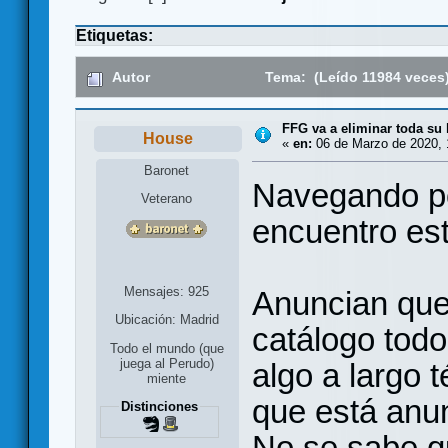
Etiquetas:
Autor
Tema: (Leído 11984 veces
FFG va a eliminar toda su
House
«
en:
06 de Marzo de 2020, 
Baronet
Navegando po
Veterano
encuentro est
Mensajes: 925
Anuncian que
Ubicación: Madrid
catálogo tod
Todo el mundo (que
juega al Perudo)
algo a largo t
miente
que está anun
Distinciones
No se sabe q