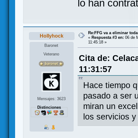
lo han contr
Re:FFG va a eliminar toda
Hollyhock
«
Respuesta #3 en:
06 de M
11:45:18 »
Baronet
Veterano
Cita de: Celac
11:31:57
Hace tiempo q
pasado a ser 
Mensajes: 3623
miran un excel
Distinciones
los servicios 