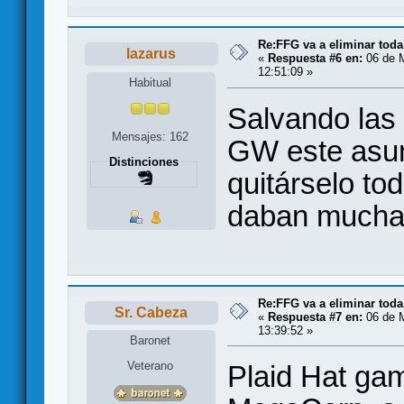
Re:FFG va a eliminar toda
lazarus
«
Respuesta #6 en:
06 de M
12:51:09 »
Habitual
Salvando las 
Mensajes: 162
GW este asun
Distinciones
quitárselo to
daban mucha
Re:FFG va a eliminar toda
Sr. Cabeza
«
Respuesta #7 en:
06 de M
13:39:52 »
Baronet
Veterano
Plaid Hat gam