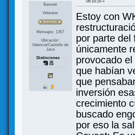
09:10:20 »
Baronet
Veterano
Estoy con WK
restructuraci
Mensajes: 1357
por parte del
Ubicación:
Valencia/Castiello de
únicamente re
Jaca
provocado el 
Distinciones
que habían 
que pensaban
inversión esa
crecimiento c
buscado engo
por eso la sa