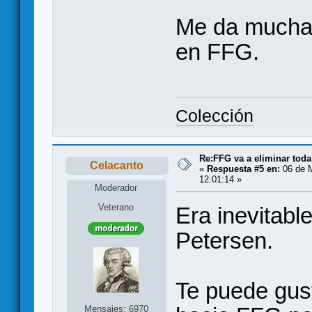
Me da mucha 
en FFG.
Colección
Re:FFG va a eliminar toda
Celacanto
«
Respuesta #5 en:
06 de M
12:01:14 »
Moderador
Veterano
Era inevitabl
Petersen.
Te puede gus
Mensajes: 6970