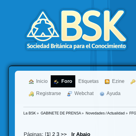
  Inicio
  Foro
Etiquetas
  Ezine
  Registrarse
  Webchat
  Ayuda
La BSK
»
GABINETE DE PRENSA
»
Novedades / Actualidad
»
FFG
Páginas: [
1
]
2
3
>>
Ir Abajo