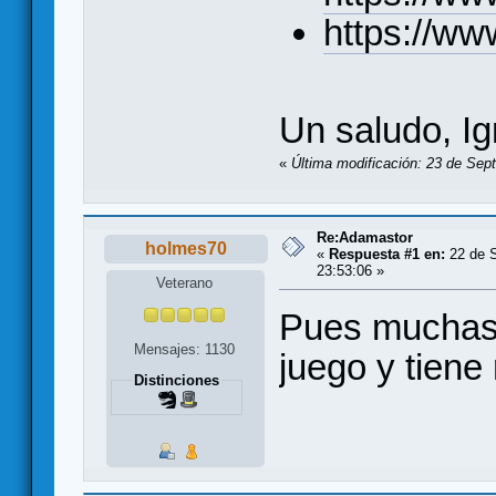
https://ww
Un saludo, Ig
«
Última modificación: 23 de Sep
Re:Adamastor
holmes70
«
Respuesta #1 en:
22 de S
23:53:06 »
Veterano
Pues muchas 
Mensajes: 1130
juego y tiene
Distinciones