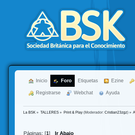
  Inicio
  Foro
Etiquetas
  Ezine
  Registrarse
  Webchat
  Ayuda
La BSK
»
TALLERES
»
Print & Play
(Moderador:
Cristian23zgz
) »
A
Páginas: [
1
]
Ir Abajo