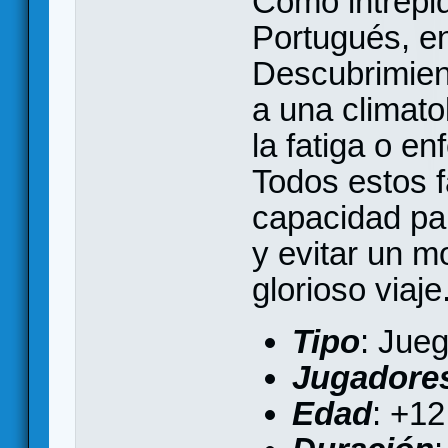
Como intrépi
Portugués, en
Descubrimient
a una climato
la fatiga o e
Todos estos f
capacidad pa
y evitar un m
glorioso viaje
Tipo
: Jue
Jugadore
Edad
: +12