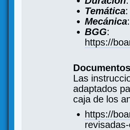
Duración
:
Temática
:
Mecánica
BGG
:
https://b
Documento
Las instrucci
adaptados pa
caja de los a
https://bo
revisadas