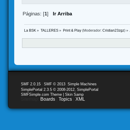
Páginas: [
1
]
Ir Arriba
La BSK
»
TALLERES
»
Print & Play
(Moderador:
Cristian23zgz
) »
SMF 2.0.15
|
SMF © 2013
,
Simple Machines
SimplePortal 2.3.5 © 2008-2012, SimplePortal
SMFSimple.com Theme | Skin Samp
Sitemap:
Boards
|
Topics
|
XML