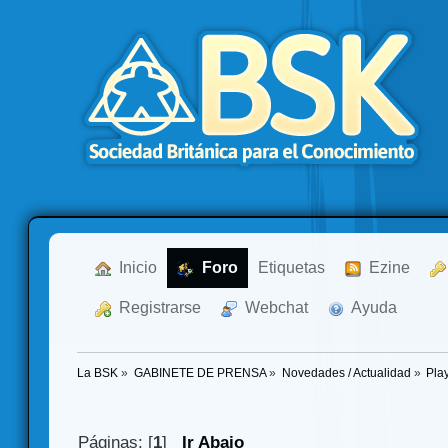
  Inicio
  Foro
Etiquetas
  Ezine
  Registrarse
  Webchat
  Ayuda
La BSK
»
GABINETE DE PRENSA
»
Novedades / Actualidad
»
Play
Páginas: [
1
]
Ir Abajo