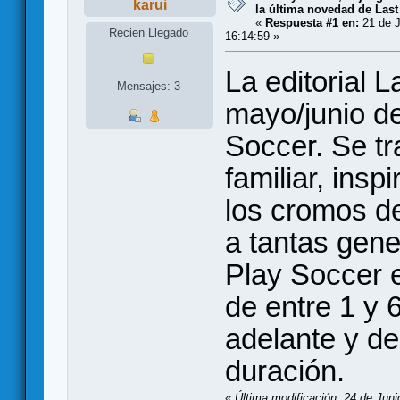
karui
la última novedad de Last
«
Respuesta #1 en:
21 de J
Recien Llegado
16:14:59 »
La editorial 
Mensajes: 3
mayo/junio d
Soccer. Se tr
familiar, insp
los cromos d
a tantas gene
Play Soccer 
de entre 1 y 
adelante y d
duración.
«
Última modificación: 24 de Juni