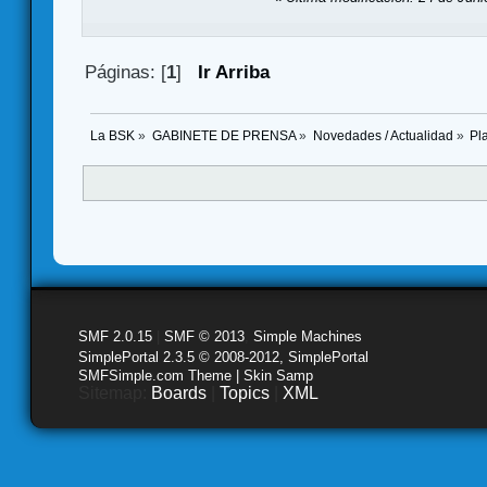
Páginas: [
1
]
Ir Arriba
La BSK
»
GABINETE DE PRENSA
»
Novedades / Actualidad
»
Pl
SMF 2.0.15
|
SMF © 2013
,
Simple Machines
SimplePortal 2.3.5 © 2008-2012, SimplePortal
SMFSimple.com Theme | Skin Samp
Sitemap:
Boards
|
Topics
|
XML