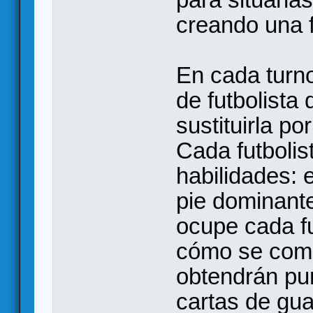
creando una 
En cada turn
de futbolista
sustituirla po
Cada futbolist
habilidades: e
pie dominant
ocupe cada fu
cómo se comb
obtendrán pun
cartas de gu