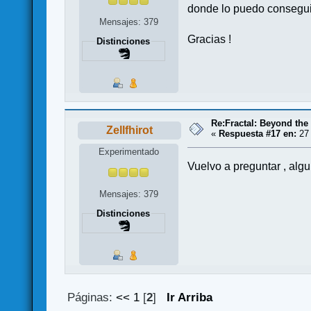
donde lo puedo consegu
Mensajes: 379
Gracias !
Distinciones
Re:Fractal: Beyond the
Zellfhirot
«
Respuesta #17 en:
27 
Experimentado
Vuelvo a preguntar , alg
Mensajes: 379
Distinciones
Páginas:
<<
1
[
2
]
Ir Arriba