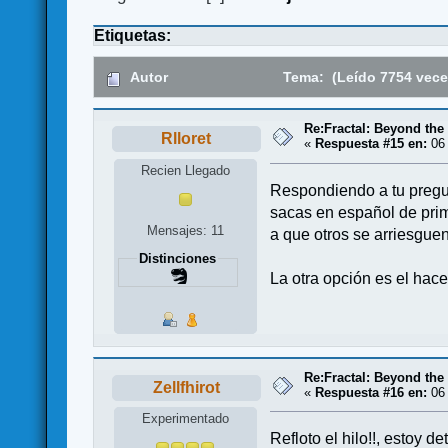
Etiquetas:
Autor
Tema: (Leído 7754 vece
Re:Fractal: Beyond the
Rlloret
«
Respuesta #15 en:
06 
Recien Llegado
Respondiendo a tu pregun
sacas en español de prim
Mensajes: 11
a que otros se arriesgue
Distinciones
La otra opción es el hace
Re:Fractal: Beyond the
Zellfhirot
«
Respuesta #16 en:
06 
Experimentado
Refloto el hilo!!, estoy 