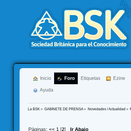
  Inicio
  Foro
Etiquetas
  Ezine
  Ayuda
La BSK
»
GABINETE DE PRENSA
»
Novedades / Actualidad
»
Páginas:
<<
1
[
2
]
Ir Abajo