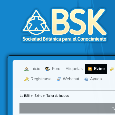
  Inicio
  Foro
Etiquetas
  Ezine
  Registrarse
  Webchat
  Ayuda
La BSK
»
Ezine
»
Taller de juegos
T