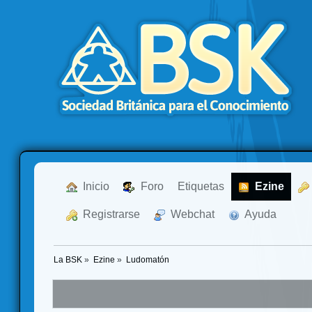
  Inicio
  Foro
Etiquetas
  Ezine
  Registrarse
  Webchat
  Ayuda
La BSK
»
Ezine
»
Ludomatón 