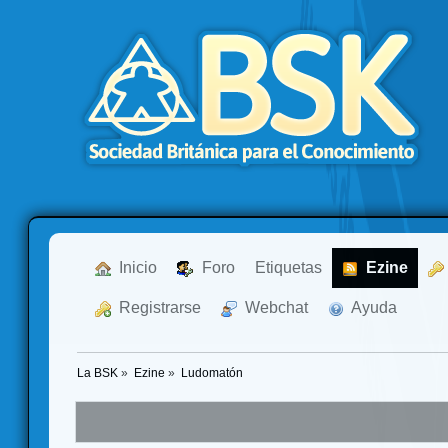
  Inicio
  Foro
Etiquetas
  Ezine
  Registrarse
  Webchat
  Ayuda
La BSK
»
Ezine
»
Ludomatón 