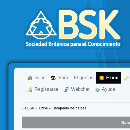
  Inicio
  Foro
Etiquetas
  Ezine
  Registrarse
  Webchat
  Ayuda
La BSK
»
Ezine
»
Barajando los naipes
Bara