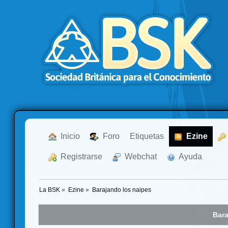
  Inicio
  Foro
Etiquetas
  Ezine
  Registrarse
  Webchat
  Ayuda
La BSK
»
Ezine
»
Barajando los naipes
Bara