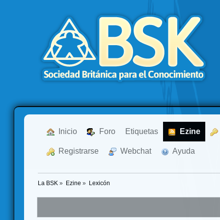
  Inicio
  Foro
Etiquetas
  Ezine
  Registrarse
  Webchat
  Ayuda
La BSK
»
Ezine
»
Lexicón