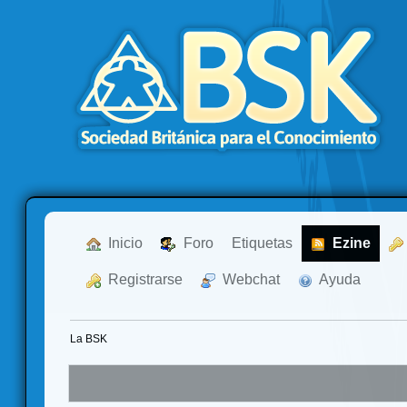
  Inicio
  Foro
Etiquetas
  Ezine
  Registrarse
  Webchat
  Ayuda
La BSK