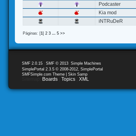
Podcaster
Kia mod
iNTRuDeR
Páginas: [
1
]
2
3
...
5
>>
SMF 2.0.15
|
SMF © 2013
,
Simple Machines
SimplePortal 2.3.5 © 2008-2012, SimplePortal
SMFSimple.com Theme | Skin Samp
Sitemap:
Boards
|
Topics
|
XML