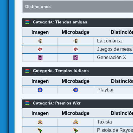
Distinciones
Categoría: Tiendas amigas
Imagen
Microbadge
Distinció
La comarca
Juegos de mesa
Generación X
Categoría: Templos lúdicos
Imagen
Microbadge
Distinció
Playbar
Categoría: Premios Wkr
Imagen
Microbadge
Distinció
Taxista
Pistola de Rayo