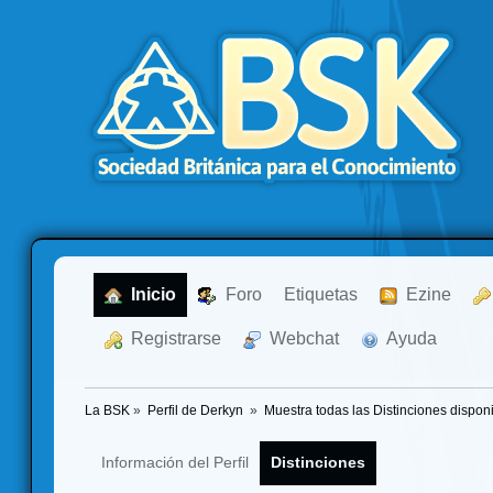
  Inicio
  Foro
Etiquetas
  Ezine
  Registrarse
  Webchat
  Ayuda
La BSK
»
Perfil de Derkyn 
»
Muestra todas las Distinciones dispon
Información del Perfil
Distinciones