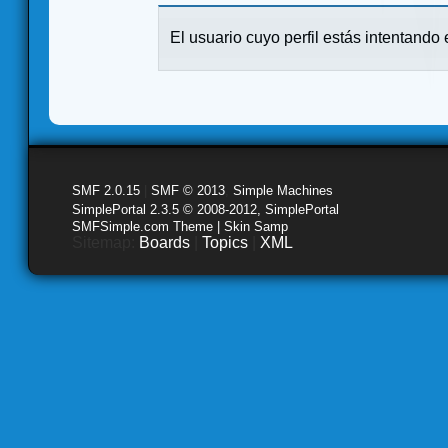
El usuario cuyo perfil estás intentando e
SMF 2.0.15
|
SMF © 2013
,
Simple Machines
SimplePortal 2.3.5 © 2008-2012, SimplePortal
SMFSimple.com Theme | Skin Samp
Sitemap:
Boards
|
Topics
|
XML