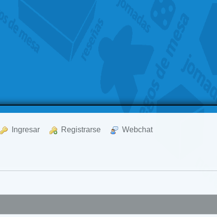
  Ingresar
  Registrarse
  Webchat