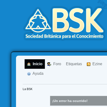
  Inicio
  Foro
Etiquetas
  Ezine
  Ayuda
La BSK
¡Un error ha ocurrido!