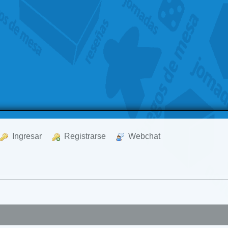
  Ingresar
  Registrarse
  Webchat