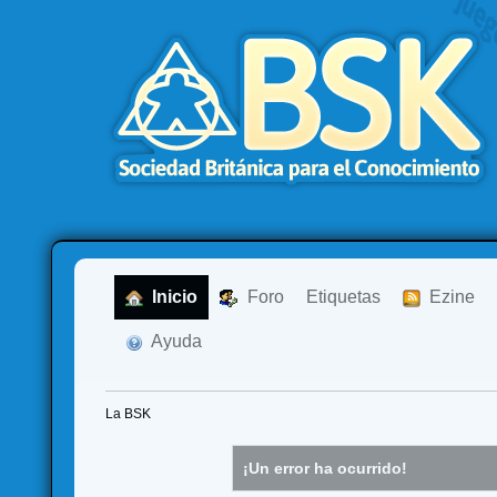
  Inicio
  Foro
Etiquetas
  Ezine
  Ayuda
La BSK
¡Un error ha ocurrido!