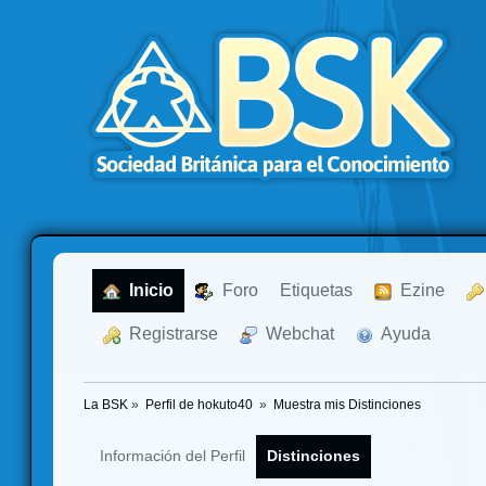
  Inicio
  Foro
Etiquetas
  Ezine
  Registrarse
  Webchat
  Ayuda
La BSK
»
Perfil de hokuto40 
»
Muestra mis Distinciones
Información del Perfil
Distinciones