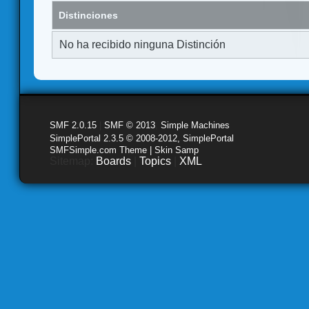
Distinciones
No ha recibido ninguna Distinción
SMF 2.0.15
|
SMF © 2013
,
Simple Machines
SimplePortal 2.3.5 © 2008-2012, SimplePortal
SMFSimple.com Theme | Skin Samp
Sitemap:
Boards
|
Topics
|
XML