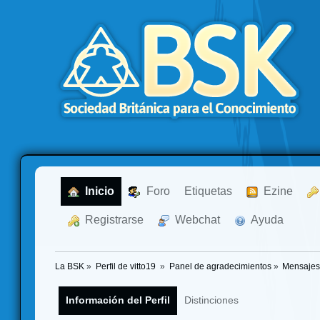
  Inicio
  Foro
Etiquetas
  Ezine
  Registrarse
  Webchat
  Ayuda
La BSK
»
Perfil de vitto19 
»
Panel de agradecimientos
»
Mensajes
Información del Perfil
Distinciones