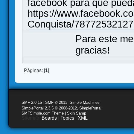
facebook para que pueda
https://www.facebook.c
Conquista/78772532127
Para este me
gracias!
Páginas: [
1
]
SMF 2.0.15
|
SMF © 2013
,
Simple Machines
SimplePortal 2.3.5 © 2008-2012, SimplePortal
SMFSimple.com Theme | Skin Samp
Sitemap:
Boards
|
Topics
|
XML