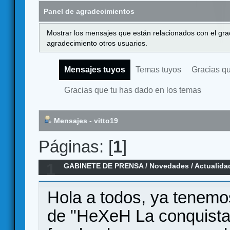
Panel de agradecimientos
Mostrar los mensajes que están relacionados con el gra
agradecimiento otros usuarios.
Mensajes tuyos
Temas tuyos
Gracias q
Gracias que tu has dado en los temas
Mensajes - vitto19
Páginas: [
1
]
1
GABINETE DE PRENSA
/
Novedades / Actualida
conquista"
Hola a todos, ya tenemo
de "HeXeH La conquista",