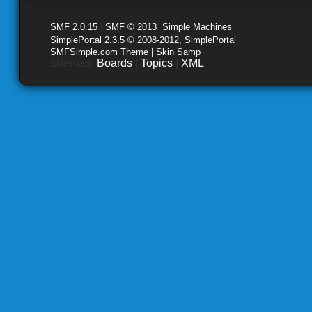
SMF 2.0.15
|
SMF © 2013
,
Simple Machines
SimplePortal 2.3.5 © 2008-2012, SimplePortal
SMFSimple.com Theme | Skin Samp
Sitemap:
Boards
|
Topics
|
XML