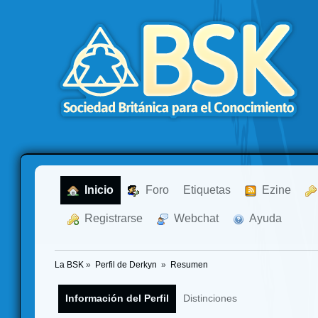
  Inicio
  Foro
Etiquetas
  Ezine
  Registrarse
  Webchat
  Ayuda
La BSK
»
Perfil de Derkyn 
»
Resumen
Información del Perfil
Distinciones