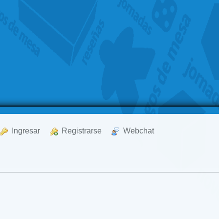
  Ingresar
  Registrarse
  Webchat