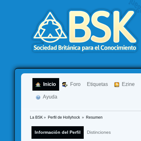
  Inicio
  Foro
Etiquetas
  Ezine
  Ayuda
La BSK
»
Perfil de Hollyhock 
»
Resumen
Información del Perfil
Distinciones