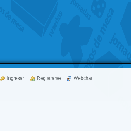
  Ingresar
  Registrarse
  Webchat