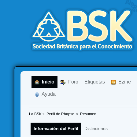
  Inicio
  Foro
Etiquetas
  Ezine
  Ayuda
La BSK
»
Perfil de Rhapso 
»
Resumen
Información del Perfil
Distinciones