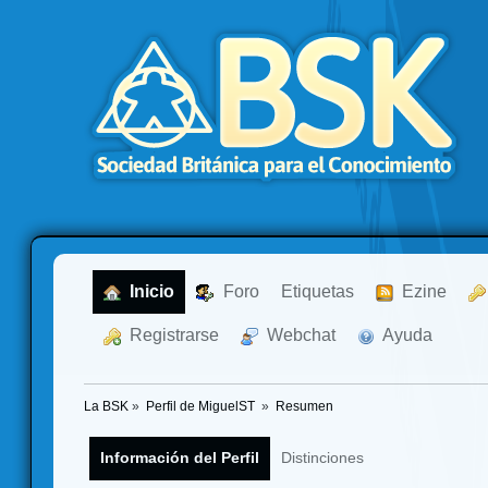
  Inicio
  Foro
Etiquetas
  Ezine
  Registrarse
  Webchat
  Ayuda
La BSK
»
Perfil de MiguelST 
»
Resumen
Información del Perfil
Distinciones