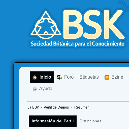
  Inicio
  Foro
Etiquetas
  Ezine
  Ayuda
La BSK
»
Perfil de Deinos 
»
Resumen
Información del Perfil
Distinciones