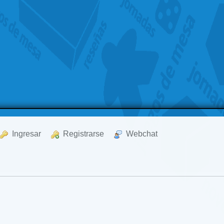
  Ingresar
  Registrarse
  Webchat