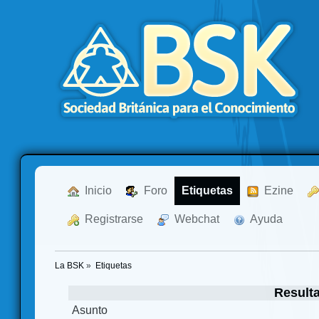
  Inicio
  Foro
Etiquetas
  Ezine
  Registrarse
  Webchat
  Ayuda
La BSK
»
Etiquetas
Result
Asunto