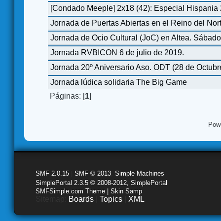
[Condado Meeple] 2x18 (42): Especial Hispania
Jornada de Puertas Abiertas en el Reino del No
Jornada de Ocio Cultural (JoC) en Altea. Sábad
Jornada RVBICON 6 de julio de 2019.
Jornada 20º Aniversario Aso. ODT (28 de Octubr
Jornada lúdica solidaria The Big Game
Páginas: [
1
]
Pow
SMF 2.0.15
|
SMF © 2013
,
Simple Machines
SimplePortal 2.3.5 © 2008-2012, SimplePortal
SMFSimple.com Theme | Skin Samp
Sitemap:
Boards
|
Topics
|
XML