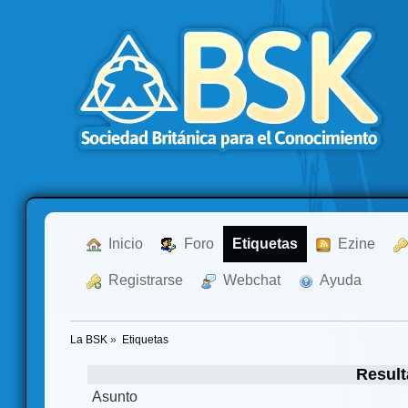
  Inicio
  Foro
Etiquetas
  Ezine
  Registrarse
  Webchat
  Ayuda
La BSK
»
Etiquetas
Result
Asunto