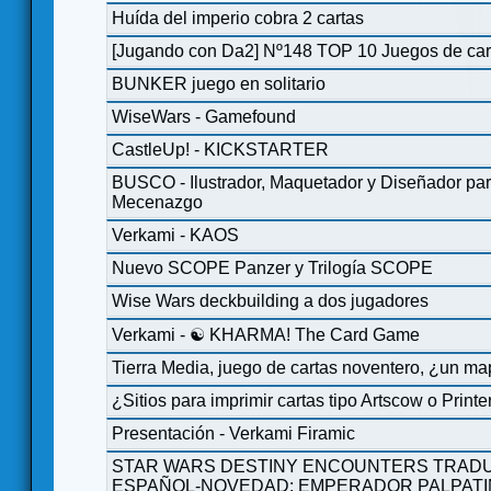
Huída del imperio cobra 2 cartas
[Jugando con Da2] Nº148 TOP 10 Juegos de car
BUNKER juego en solitario
WiseWars - Gamefound
CastleUp! - KICKSTARTER
BUSCO - Ilustrador, Maquetador y Diseñador par
Mecenazgo
Verkami - KAOS
Nuevo SCOPE Panzer y Trilogía SCOPE
Wise Wars deckbuilding a dos jugadores
Verkami - ☯ KHARMA! The Card Game
Tierra Media, juego de cartas noventero, ¿un m
¿Sitios para imprimir cartas tipo Artscow o Printe
Presentación - Verkami Firamic
STAR WARS DESTINY ENCOUNTERS TRA
ESPAÑOL-NOVEDAD: EMPERADOR PALPATI