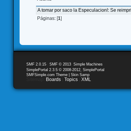
A tomar por saco la Especulacion!: Se reimpr
Páginas: [
1
]
SMF 2.0.15
|
SMF © 2013
,
Simple Machines
SimplePortal 2.3.5 © 2008-2012, SimplePortal
SMFSimple.com Theme | Skin Samp
Sitemap:
Boards
|
Topics
|
XML