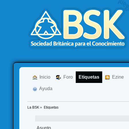
  Inicio
  Foro
Etiquetas
  Ezine
  Ayuda
La BSK
»
Etiquetas
Asunto