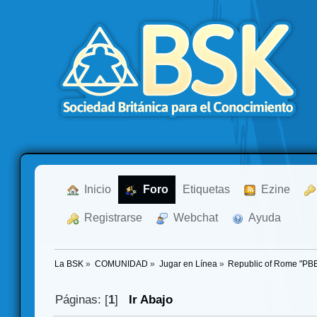
  Inicio
  Foro
Etiquetas
  Ezine
  Registrarse
  Webchat
  Ayuda
La BSK
»
COMUNIDAD
»
Jugar en Línea
»
Republic of Rome "PB
Páginas: [
1
]
Ir Abajo