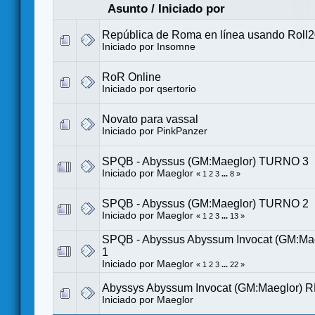
Asunto
/
Iniciado por
República de Roma en línea usando Roll
Iniciado por
Insomne
RoR Online
Iniciado por
qsertorio
Novato para vassal
Iniciado por PinkPanzer
SPQB - Abyssus (GM:Maeglor) TURNO 3
Iniciado por
Maeglor
«
1
2
3
...
8
»
SPQB - Abyssus (GM:Maeglor) TURNO 2
Iniciado por
Maeglor
«
1
2
3
...
13
»
SPQB - Abyssus Abyssum Invocat (GM:M
1
Iniciado por
Maeglor
«
1
2
3
...
22
»
Abyssys Abyssum Invocat (GM:Maeglor)
Iniciado por
Maeglor