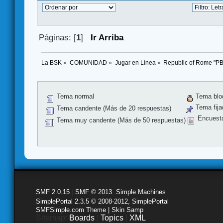
Páginas: [
1
]
Ir Arriba
La BSK
»
COMUNIDAD
»
Jugar en Línea
»
Republic of Rome "P
Tema normal
Tema blo
Tema fija
Tema candente (Más de 20 respuestas)
Encuest
Tema muy candente (Más de 50 respuestas)
SMF 2.0.15
|
SMF © 2013
,
Simple Machines
SimplePortal 2.3.5 © 2008-2012, SimplePortal
SMFSimple.com Theme | Skin Samp
Sitemap:
Boards
|
Topics
|
XML