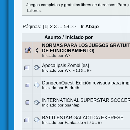
Juegos completos y gratuitos libres de derechos. Para j
Talleres.
Páginas: [
1
]
2
3
...
58
>>
Ir Abajo
Asunto
/
Iniciado por
NORMAS PARA LOS JUEGOS GRATUI
DE FUNCIONAMIENTO)
Iniciado por
Wkr
Apocalipsis Zombi [es]
Iniciado por
Wkr
«
1
2
3
...
9
»
DungeonQuest: Edición revisada para impr
Iniciado por
Endreth
INTERNATIONAL SUPERSTAR SOCCER 
Iniciado por
osanfep
BATTLESTAR GALACTICA EXPRESS
Iniciado por
Fantaside
«
1
2
3
...
9
»