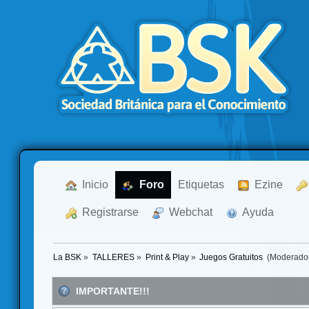
  Inicio
  Foro
Etiquetas
  Ezine
  Registrarse
  Webchat
  Ayuda
La BSK
»
TALLERES
»
Print & Play
»
Juegos Gratuitos 
(Moderado
IMPORTANTE!!!