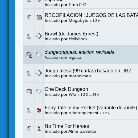
Iniciado por
Fran F G
RECOPILACION : JUEGOS DE LAS BAT
Iniciado por MegaByte
«
1
2
»
Brawl (de James Ernest)
Iniciado por
Hollyhock
dungeonquest: edicion revisada
Iniciado por
ivguca
Juego mesa (99 cartas) basado en DBZ
Iniciado por
marbelman
One Deck Dungeon
Iniciado por
Wkr
«
1
2
3
...
26
»
Fairy Tale in my Pocket (variante de ZimP) 
Iniciado por
rubereaglenest
«
1
2
»
No Time For Heroes
Iniciado por
Alma Salvador