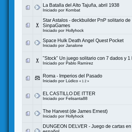
La Batalla del Alto Tajuña, abril 1938
Iniciado por
Kombat
Star Astalos - deckbuilder PnP solitario d
SinpaGames
Iniciado por
Hollyhock
Space Hulk Death Angel Quest Pocket
Iniciado por
Janalone
"Stock" Un juego solitario con 7 dados y 1
Iniciado por
Pablo Ramirez
Roma - Imperios del Pasado
Iniciado por
Lúdico
«
1
2
»
EL CASTILLO DE ITTER
Iniciado por
Felisanta88
The Harvest (de James Ernest)
Iniciado por
Hollyhock
DUNGEON DELVER - Juego de cartas en so
español