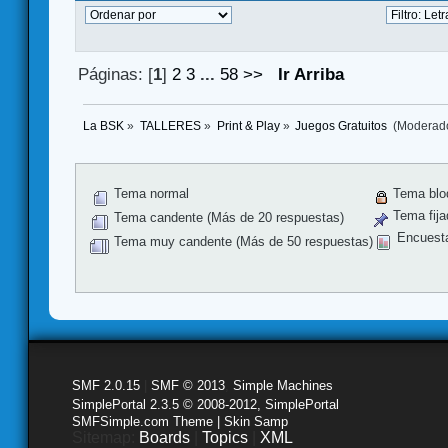
Páginas: [
1
]
2
3
...
58
>>
Ir Arriba
La BSK
»
TALLERES
»
Print & Play
»
Juegos Gratuitos 
(Moderad
Tema normal
Tema blo
Tema fija
Tema candente (Más de 20 respuestas)
Encuest
Tema muy candente (Más de 50 respuestas)
SMF 2.0.15
|
SMF © 2013
,
Simple Machines
SimplePortal 2.3.5 © 2008-2012, SimplePortal
SMFSimple.com Theme | Skin Samp
Sitemap:
Boards
|
Topics
|
XML