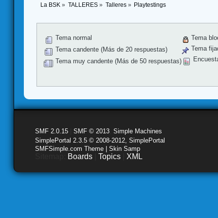
La BSK
»
TALLERES
»
Talleres
»
Playtestings
Tema normal
Tema blo
Tema fija
Tema candente (Más de 20 respuestas)
Encuest
Tema muy candente (Más de 50 respuestas)
SMF 2.0.15
|
SMF © 2013
,
Simple Machines
SimplePortal 2.3.5 © 2008-2012, SimplePortal
SMFSimple.com Theme | Skin Samp
Sitemap:
Boards
|
Topics
|
XML