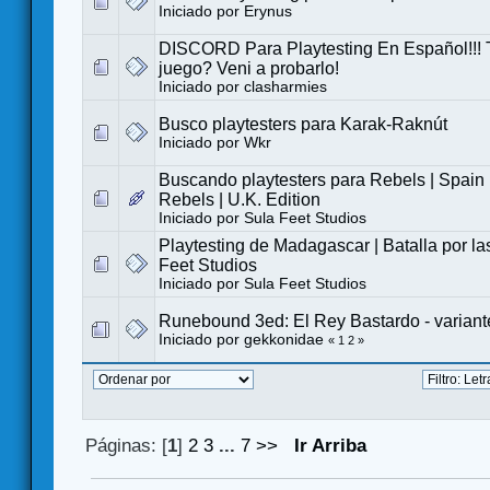
Iniciado por
Erynus
DISCORD Para Playtesting En Español!!! 
juego? Veni a probarlo!
Iniciado por
clasharmies
Busco playtesters para Karak-Raknút
Iniciado por
Wkr
Buscando playtesters para Rebels | Spain 
Rebels | U.K. Edition
Iniciado por
Sula Feet Studios
Playtesting de Madagascar | Batalla por las
Feet Studios
Iniciado por
Sula Feet Studios
Runebound 3ed: El Rey Bastardo - variante
Iniciado por
gekkonidae
«
1
2
»
Páginas: [
1
]
2
3
...
7
>>
Ir Arriba