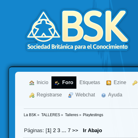
  Inicio
  Foro
Etiquetas
  Ezine
  Registrarse
  Webchat
  Ayuda
La BSK
»
TALLERES
»
Talleres
»
Playtestings
Páginas: [
1
]
2
3
...
7
>>
Ir Abajo