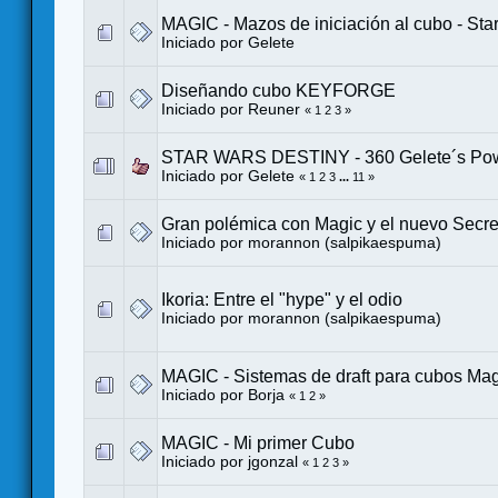
MAGIC - Mazos de iniciación al cubo - Sta
Iniciado por
Gelete
Diseñando cubo KEYFORGE
Iniciado por
Reuner
«
1
2
3
»
STAR WARS DESTINY - 360 Gelete´s Po
Iniciado por
Gelete
«
1
2
3
...
11
»
Gran polémica con Magic y el nuevo Secret
Iniciado por
morannon (salpikaespuma)
Ikoria: Entre el "hype" y el odio
Iniciado por
morannon (salpikaespuma)
MAGIC - Sistemas de draft para cubos Mag
Iniciado por Borja
«
1
2
»
MAGIC - Mi primer Cubo
Iniciado por
jgonzal
«
1
2
3
»