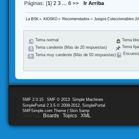
Páginas: [
1
]
2
3
...
6
>>
Ir Arriba
La BSK
»
KIOSKO
»
Recomendados
»
Juegos Coleccionables
(M
Tema normal
Tema blo
Tema fija
Tema candente (Más de 20 respuestas)
Encuest
Tema muy candente (Más de 50 respuestas)
SMF 2.0.15
|
SMF © 2013
,
Simple Machines
SimplePortal 2.3.5 © 2008-2012, SimplePortal
SMFSimple.com Theme | Skin Samp
Sitemap:
Boards
|
Topics
|
XML