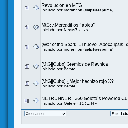
Revolución en MTG
Iniciado por
morannon (salpikaespuma)
MtG: ¿Mercadillos fiables?
Iniciado por
Nexus7
«
1
2
»
¡War of the Spark! El nuevo "Apocalipsis"
Iniciado por
morannon (salpikaespuma)
[MtG][Cubo] Gremios de Ravnica
Iniciado por
Betote
[MtG][Cubo] ¿Mejor hechizo rojo X?
Iniciado por
Betote
NETRUNNER - 360 Gelete´s Powered Cu
Iniciado por
Gelete
«
1
2
3
...
24
»