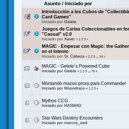
Asunto
/
Iniciado por
Introducción a los Cubos de "Collectible
Card Games"
Iniciado por
Gelete
Juegos de Cartas Coleccionables en fo
"Casual" v2.0
Iniciado por
Xaver
«
1
2
3
»
MAGIC - Empezar con Magic: the Gatheri
en el intento
Iniciado por
Sr. Cabeza
«
1
2
3
...
14
»
MAGIC - Gelete´s Powered Cube
Iniciado por
Gelete
«
1
2
3
...
76
»
Montando mazos proxy para Commander
Iniciado por
Moondraco
«
1
2
3
»
Mythos CCG
Iniciado por
HASMAD
Star Wars Destiny Encounters
Iniciado por
marcos_swd