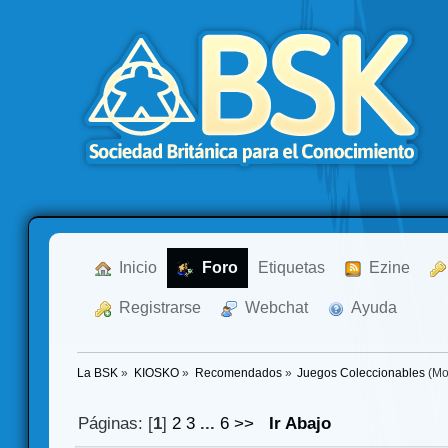
  Inicio
  Foro
Etiquetas
  Ezine
  Registrarse
  Webchat
  Ayuda
La BSK
»
KIOSKO
»
Recomendados
»
Juegos Coleccionables
(Mo
Páginas: [
1
]
2
3
...
6
>>
Ir Abajo