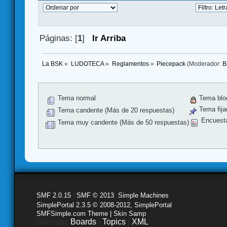
Páginas: [
1
]
Ir Arriba
La BSK
»
LUDOTECA
»
Reglamentos
»
Piecepack
(Moderador:
B
Tema normal
Tema blo
Tema fija
Tema candente (Más de 20 respuestas)
Encuest
Tema muy candente (Más de 50 respuestas)
SMF 2.0.15
|
SMF © 2013
,
Simple Machines
SimplePortal 2.3.5 © 2008-2012, SimplePortal
SMFSimple.com Theme | Skin Samp
Sitemap:
Boards
|
Topics
|
XML