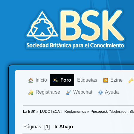
  Inicio
  Foro
Etiquetas
  Ezine
  Registrarse
  Webchat
  Ayuda
La BSK
»
LUDOTECA
»
Reglamentos
»
Piecepack
(Moderador:
Bl
Páginas: [
1
]
Ir Abajo