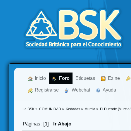
  Inicio
  Foro
Etiquetas
  Ezine
  Registrarse
  Webchat
  Ayuda
La BSK
»
COMUNIDAD
»
Kedadas
»
Murcia
»
El Duende [Murcia/
Páginas: [
1
]
Ir Abajo