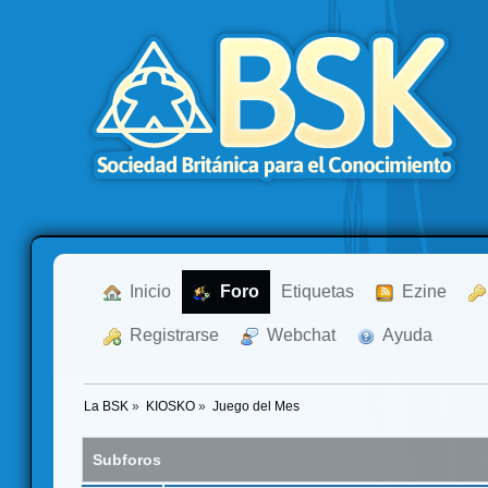
  Inicio
  Foro
Etiquetas
  Ezine
  Registrarse
  Webchat
  Ayuda
La BSK
»
KIOSKO
»
Juego del Mes
Subforos