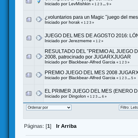
Iniciado por LevMishkin
«
1
2
3
...
9
»
¿voluntarios para un Magic "juego del me
Iniciado por
horak
«
1
2
3
»
JUEGO DEL MES DE AGOSTO 2016: L
Iniciado por
Jerezmeme
«
1
2
»
RESULTADO DEL "PREMIO AL JUEGO DE
2008, patrocinado por JUGARXJUGAR
Iniciado por
Blackbear-Alfred Garcia
«
1
2
3
»
PREMIO JUEGO DEL MES 2008 JUGAR
Iniciado por
Blackbear-Alfred Garcia
«
1
2
3
...
5
»
EL PRIMER JUEGO DEL MES (ENERO DE
Iniciado por
Dingolon
«
1
2
3
...
6
»
Páginas: [
1
]
Ir Arriba