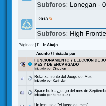
Subforos
:
Lonegan - 
2018
Subforos
:
High Frontie
Páginas: [
1
]
Ir Abajo
Asunto
/
Iniciado por
FUNCIONAMIENTO Y ELECCIÓN DE J
MES Y DE ENCARGADO
Iniciado por
Dingolon
Relanzamiento del Juego del Mes
Iniciado por
Karinsky
Space hulk .. ¿juego del mes de Septiemb
Iniciado por
horak
«
1
2
»
Un impulso a "el juego del mes"