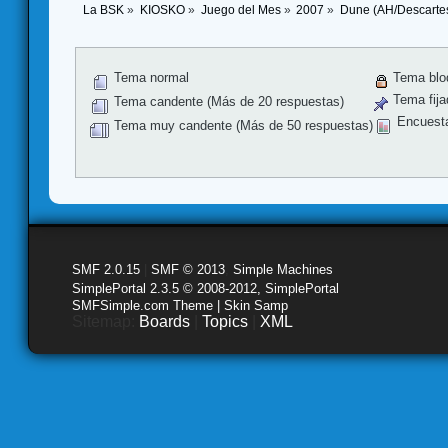
La BSK
»
KIOSKO
»
Juego del Mes
»
2007
»
Dune (AH/Descartes
Tema normal
Tema blo
Tema fija
Tema candente (Más de 20 respuestas)
Encuest
Tema muy candente (Más de 50 respuestas)
SMF 2.0.15
|
SMF © 2013
,
Simple Machines
SimplePortal 2.3.5 © 2008-2012, SimplePortal
SMFSimple.com Theme | Skin Samp
Sitemap:
Boards
|
Topics
|
XML