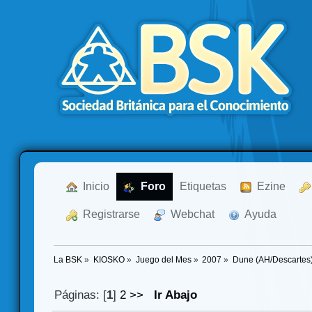
  Inicio
  Foro
Etiquetas
  Ezine
  Registrarse
  Webchat
  Ayuda
La BSK
»
KIOSKO
»
Juego del Mes
»
2007
»
Dune (AH/Descartes)
Páginas: [
1
]
2
>>
Ir Abajo