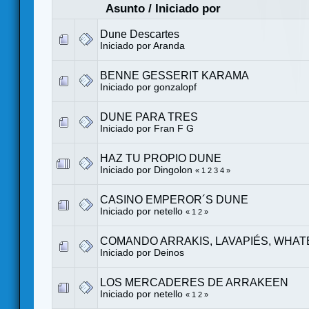
Asunto
/
Iniciado por
Dune Descartes
Iniciado por
Aranda
BENNE GESSERIT KARAMA
Iniciado por gonzalopf
DUNE PARA TRES
Iniciado por
Fran F G
HAZ TU PROPIO DUNE
Iniciado por
Dingolon
«
1
2
3
4
»
CASINO EMPEROR´S DUNE
Iniciado por
netello
«
1
2
»
COMANDO ARRAKIS, LAVAPIÉS, WHATE
Iniciado por
Deinos
LOS MERCADERES DE ARRAKEEN
Iniciado por
netello
«
1
2
»