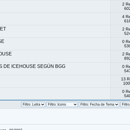
2 R
602
4 R
618
NET
2 R
524
SE
0 R
530
HOUSE
2 R
892
S DE ICEHOUSE SEGÚN BGG
0 R
547
13 R
100
0 R
540