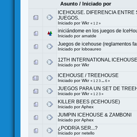
Asunto
/
Iniciado por
ICEHOUSE. DIFERENCIA ENTRE 
JUEGOS.
Iniciado por
Wkr
«
1
2
»
iniciándome en los juegos de IceHo
Iniciado por
amatde
Juegos de icehouse (reglamentos f
Iniciado por loboaureo
12TH INTERNATIONAL ICEHOU
Iniciado por
Wkr
ICEHOUSE / TREEHOUSE
Iniciado por
Wkr
«
1
2
3
...
6
»
JUEGOS PARA UN SET DE TRE
Iniciado por
Wkr
«
1
2
3
»
KILLER BEES (ICEHOUSE)
Iniciado por
Aphex
JUMPIN ICEHOUSE & ZAMBONI
Iniciado por
Aphex
¿PODRíA SER...?
Iniciado por
netello