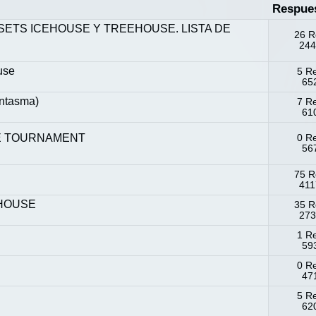
Respue
SETS ICEHOUSE Y TREEHOUSE. LISTA DE
26 R
244
use
5 R
652
antasma)
7 R
610
SE TOURNAMENT
0 R
567
75 R
411
EHOUSE
35 R
273
1 R
593
0 R
471
5 R
620