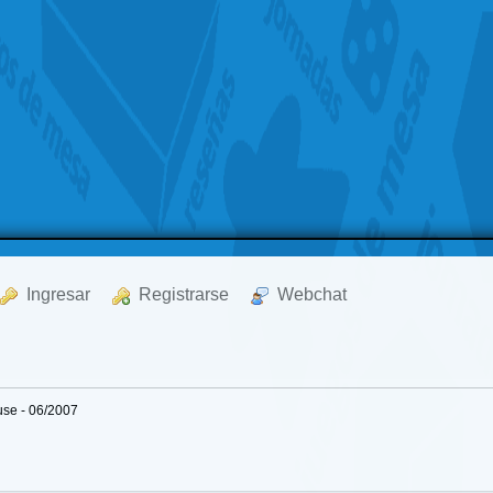
  Ingresar
  Registrarse
  Webchat
se - 06/2007