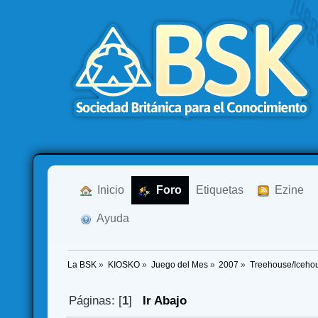
  Inicio
  Foro
Etiquetas
  Ezine
  Ayuda
La BSK
»
KIOSKO
»
Juego del Mes
»
2007
»
Treehouse/Icehou
Páginas: [
1
]
Ir Abajo