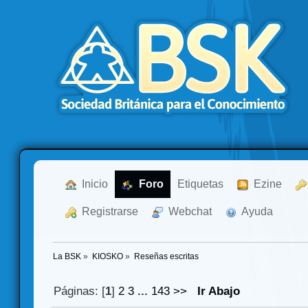
  Inicio
  Foro
Etiquetas
  Ezine
  Registrarse
  Webchat
  Ayuda
La BSK
»
KIOSKO
»
Reseñas escritas
Páginas: [
1
]
2
3
...
143
>>
Ir Abajo