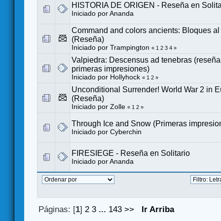
HISTORIA DE ORIGEN - Reseña en Solita
Iniciado por
Ananda
Command and colors ancients: Bloques al
(Reseña)
Iniciado por Trampington
«
1
2
3
4
»
Valpiedra: Descensus ad tenebras (reseña e
primeras impresiones)
Iniciado por
Hollyhock
«
1
2
»
Unconditional Surrender! World War 2 in 
(Reseña)
Iniciado por
Zolle
«
1
2
»
Through Ice and Snow (Primeras impresio
Iniciado por
Cyberchin
FIRESIEGE - Reseña en Solitario
Iniciado por
Ananda
Páginas: [
1
]
2
3
...
143
>>
Ir Arriba