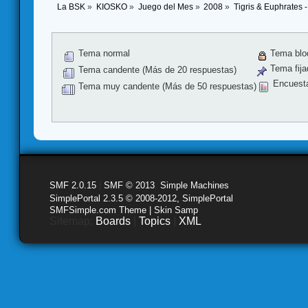
La BSK
»
KIOSKO
»
Juego del Mes
»
2008
»
Tigris & Euphrates 
Tema normal
Tema blo
Tema fija
Tema candente (Más de 20 respuestas)
Encuest
Tema muy candente (Más de 50 respuestas)
SMF 2.0.15
|
SMF © 2013
,
Simple Machines
SimplePortal 2.3.5 © 2008-2012, SimplePortal
SMFSimple.com Theme | Skin Samp
Sitemap:
Boards
|
Topics
|
XML