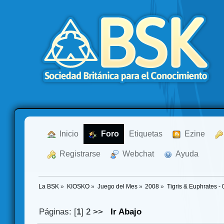
  Inicio
  Foro
Etiquetas
  Ezine
  Registrarse
  Webchat
  Ayuda
La BSK
»
KIOSKO
»
Juego del Mes
»
2008
»
Tigris & Euphrates -
Páginas: [
1
]
2
>>
Ir Abajo