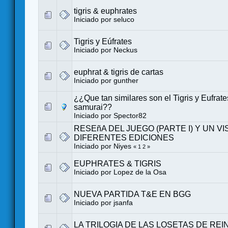
tigris & euphrates
Iniciado por
seluco
Tigris y Eúfrates
Iniciado por
Neckus
euphrat & tigris de cartas
Iniciado por gunther
¿¿Que tan similares son el Tigris y Eufrate
samurai??
Iniciado por Spector82
RESEñA DEL JUEGO (PARTE I) Y UN VI
DIFERENTES EDICIONES
Iniciado por Niyes
«
1
2
»
EUPHRATES & TIGRIS
Iniciado por
Lopez de la Osa
NUEVA PARTIDA T&E EN BGG
Iniciado por
jsanfa
LA TRILOGIA DE LAS LOSETAS DE REI