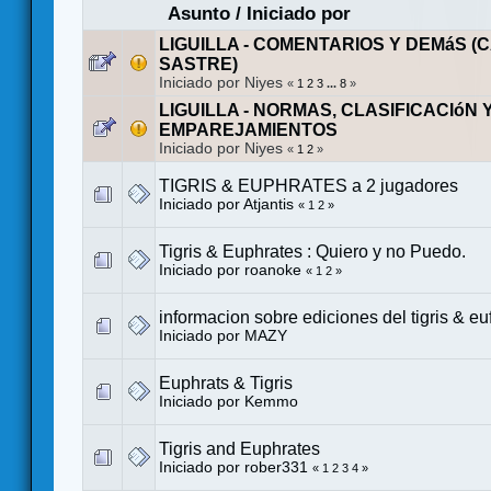
Asunto
/
Iniciado por
LIGUILLA - COMENTARIOS Y DEMáS (
SASTRE)
Iniciado por Niyes
«
1
2
3
...
8
»
LIGUILLA - NORMAS, CLASIFICACIóN 
EMPAREJAMIENTOS
Iniciado por Niyes
«
1
2
»
TIGRIS & EUPHRATES a 2 jugadores
Iniciado por
Atjantis
«
1
2
»
Tigris & Euphrates : Quiero y no Puedo.
Iniciado por roanoke
«
1
2
»
informacion sobre ediciones del tigris & eu
Iniciado por
MAZY
Euphrats & Tigris
Iniciado por
Kemmo
Tigris and Euphrates
Iniciado por
rober331
«
1
2
3
4
»