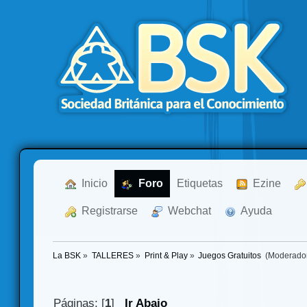
  Inicio
  Foro
Etiquetas
  Ezine
  Registrarse
  Webchat
  Ayuda
La BSK
»
TALLERES
»
Print & Play
»
Juegos Gratuitos 
(Moderado
Páginas: [
1
]
Ir Abajo