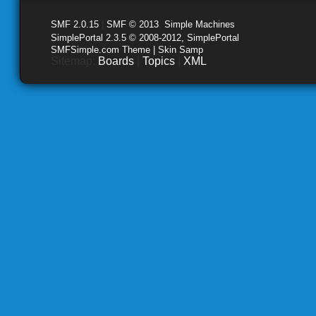
SMF 2.0.15
|
SMF © 2013
,
Simple Machines
SimplePortal 2.3.5 © 2008-2012, SimplePortal
SMFSimple.com Theme | Skin Samp
Sitemap:
Boards
|
Topics
|
XML