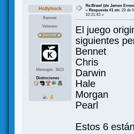
Re:Brawl (de James Ernes
Hollyhock
«
Respuesta #1 en:
29 de M
10:21:43 »
Baronet
Veterano
El juego orig
siguientes pe
Bennet
Chris
Mensajes: 3623
Darwin
Distinciones
Hale
Morgan
Pearl
Estos 6 están