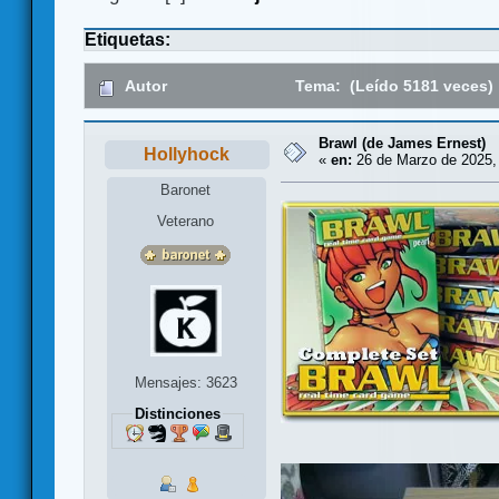
Etiquetas:
Autor
Tema: (Leído 5181 veces)
Brawl (de James Ernest)
Hollyhock
«
en:
26 de Marzo de 2025, 
Baronet
Veterano
Mensajes: 3623
Distinciones