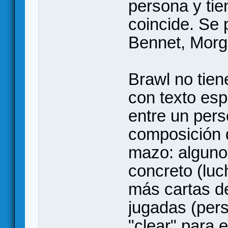
persona y tien
coincide. Se 
Bennet, Morg
Brawl no tien
con texto espe
entre un pers
composición d
mazo: alguno
concreto (luc
más cartas d
jugadas (perso
"clear" para 