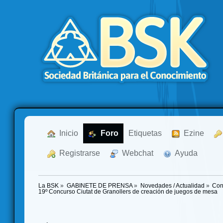
  Inicio
  Foro
Etiquetas
  Ezine
  Registrarse
  Webchat
  Ayuda
La BSK
»
GABINETE DE PRENSA
»
Novedades / Actualidad
»
Con
19º Concurso Ciutat de Granollers de creación de juegos de mesa