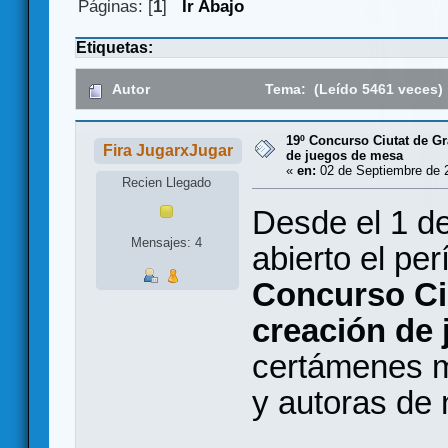
Páginas: [
1
]
Ir Abajo
Etiquetas:
Autor
Tema: (Leído 5461 veces)
19º Concurso Ciutat de Gr
Fira JugarxJugar
de juegos de mesa
«
en:
02 de Septiembre de 2
Recien Llegado
Desde el 1 d
Mensajes: 4
abierto el pe
Concurso Ciu
creación de
certámenes m
y autoras de