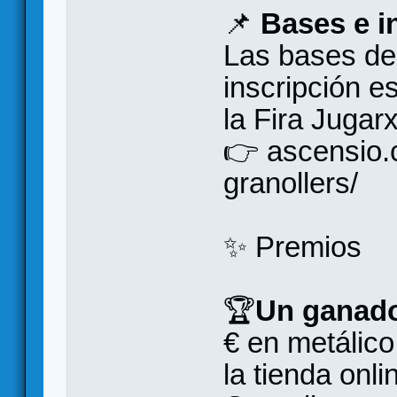
📌
Bases e i
Las bases del
inscripción e
la Fira Jugar
👉 ascensio.c
granollers/
✨ Premios
🏆
Un ganado
€ en metálico
la tienda onl