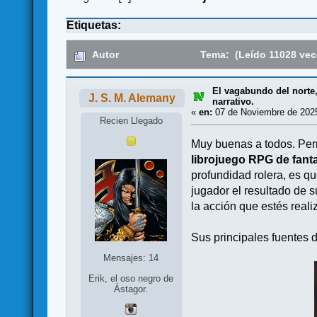
Etiquetas:
Autor
Tema: (Leído 11028 vec
El vagabundo del norte
J. S. M. Alemany
narrativo.
«
en:
07 de Noviembre de 2025
Recien Llegado
Muy buenas a todos. Per
librojuego RPG de fant
profundidad rolera, es q
jugador el resultado de s
la acción que estés reali
Sus principales fuentes 
Mensajes: 14
Erik, el oso negro de
Ástagor.