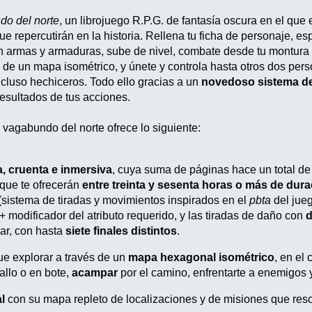
do del norte
, un librojuego R.P.G. de fantasía oscura en el que
ue repercutirán en la historia. Rellena tu ficha de personaje, es
n armas y armaduras, sube de nivel, combate desde tu montura y 
 de un mapa isométrico, y únete y controla hasta otros dos pers
ncluso hechiceros. Todo ello gracias a un
novedoso sistema de
resultados de tus acciones.
 vagabundo del norte ofrece lo siguiente:
a, cruenta e inmersiva
, cuya suma de páginas hace un total d
 que te ofrecerán
entre treinta y sesenta horas o más de dur
 (sistema de tiradas y movimientos inspirados en el
pbta
del jue
+ modificador del atributo requerido, y las tiradas de daño con
d
ar, con hasta
siete finales distintos
.
ue explorar a través de un
mapa hexagonal isométrico
, en el
allo o en bote,
acampar
por el camino, enfrentarte a enemigos 
l
con su mapa repleto de localizaciones y de misiones que reso