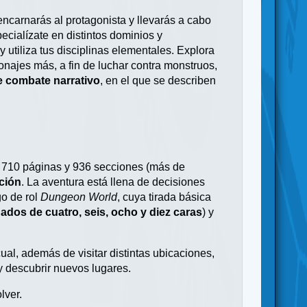
 encarnarás al protagonista y llevarás a cabo
pecialízate en distintos dominios y
utiliza tus disciplinas elementales. Explora
onajes más, a fin de luchar contra monstruos,
 combate narrativo
, en el que se describen
e 710 páginas y 936 secciones (más de
ación
. La aventura está llena de decisiones
go de rol
Dungeon World
, cuya tirada básica
ados de cuatro, seis, ocho y diez caras
) y
 cual, además de visitar distintas ubicaciones,
y descubrir nuevos lugares.
lver.