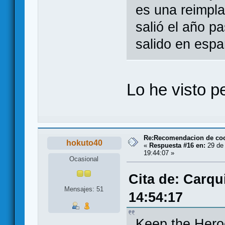
es una reimpla
salió el año 
salido en espa
Lo he visto p
Re:Recomendacion de coo
hokuto40
«
Respuesta #16 en:
29 de 
19:44:07 »
Ocasional
Cita de: Carqu
Mensajes: 51
14:54:17
Keep the Hero