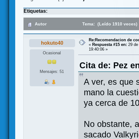
Etiquetas:
Autor
Tema: (Leído 1910 veces)
Re:Recomendacion de coo
hokuto40
«
Respuesta #15 en:
29 de 
19:40:06 »
Ocasional
Cita de: Pez e
Mensajes: 51
A ver, es que 
mano la cuesti
ya cerca de 1
No obstante, 
sacado Valkyr