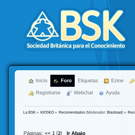
  Inicio
  Foro
Etiquetas
  Ezine
  Registrarse
  Webchat
  Ayuda
La BSK
»
KIOSKO
»
Recomendados
(Moderador:
Blacksad
) »
Rec
Páginas:
<<
1
[
2
]
Ir Abajo