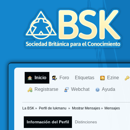
  Inicio
  Foro
Etiquetas
  Ezine
  Registrarse
  Webchat
  Ayuda
La BSK
»
Perfil de lukmanu 
»
Mostrar Mensajes
»
Mensajes
Información del Perfil
Distinciones